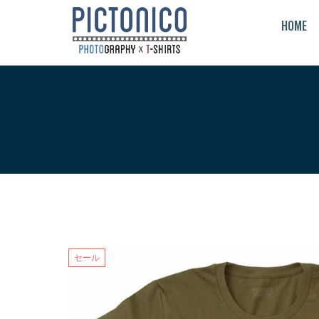
S
HOME
k
i
p
t
o
c
o
n
t
e
n
t
セール