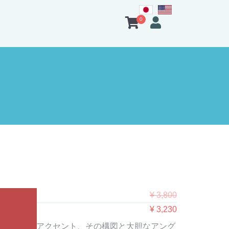
0
¥
3,800
元
現
¥
3,230
の
在
壁の模様がアクセント、その構図と大胆なアング