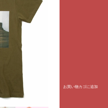
ルにも魅了されます。Tシ
の具合によりブラウンから
ます。
*
サイズ表
サイズ
お買い物カゴに追加
商品コード:
PTGJ01
カテゴリー:
gin.
,
T-SHIRT