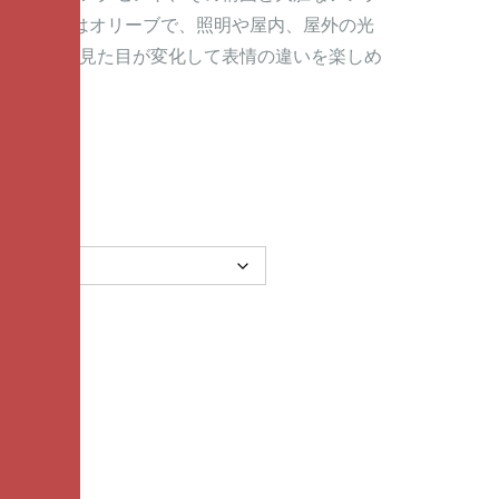
価
の
ャツボディはオリーブで、照明や屋内、屋外の光
格
価
カーキまで見た目が変化して表情の違いを楽しめ
は
格
¥ 3,
は
8
¥ 3,
0
2
0
3
で
0
し
で
た。
す。