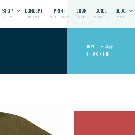
SHOP
CONCEPT
PRINT
LOOK
GUIDE
BLOG
ショップ
コンセプト
プリントについて
ルック
ご利用ガイド
ブログ
HOME
商品
RELAX / GIN.
relax / gin.
ブラウンのベッドに靴下、