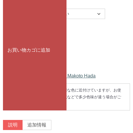
0
3
サイズ
で
0
し
で
た。
す。
お買い物カゴに追加
商品コード:
PTHM03
カテゴリー:
T-SHIRT
,
羽田誠 / Makoto Hada
※商品画像の色は出来る限り正確な色に近付けていますが、お使
いの端末、モニターや照明の環境などで多少色味が違う場合がご
ざいます。予めご了承ください。
説明
追加情報