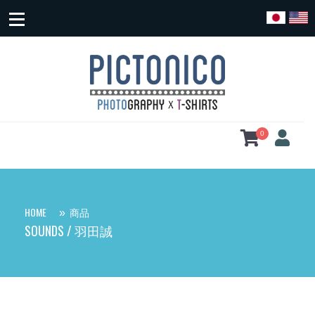
S
k
i
p
t
o
c
o
0
n
t
e
n
t
HOME
商品
SOUNDS / 羽田誠