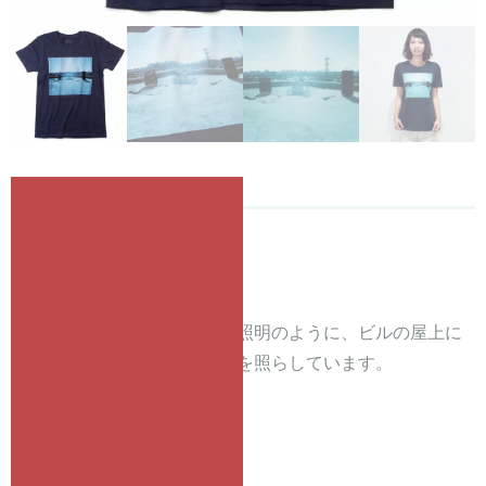
sounds / 羽田誠
¥
3,800
元
現
¥
3,230
の
在
価
の
太陽の光がまるでステージの照明のように、ビルの屋上に
格
価
セッティングされた楽器たちを照らしています。
は
格
*
サイズ表
¥ 3,
は
8
¥ 3,
0
2