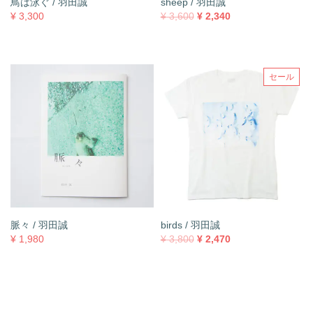
鳥は泳ぐ / 羽田誠
sheep / 羽田誠
元
現
¥
3,300
¥
3,600
¥
2,340
の
在
価
の
格
価
は
格
セール
¥ 3,
は
6
¥ 2,
0
3
0
4
で
0
し
で
た。
す。
脈々 / 羽田誠
birds / 羽田誠
元
現
¥
1,980
¥
3,800
¥
2,470
の
在
価
の
格
価
は
格
¥ 3,
は