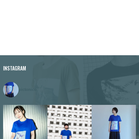
8
¥ 2,
0
4
0
7
で
0
し
で
た。
す。
INSTAGRAM
pictonico