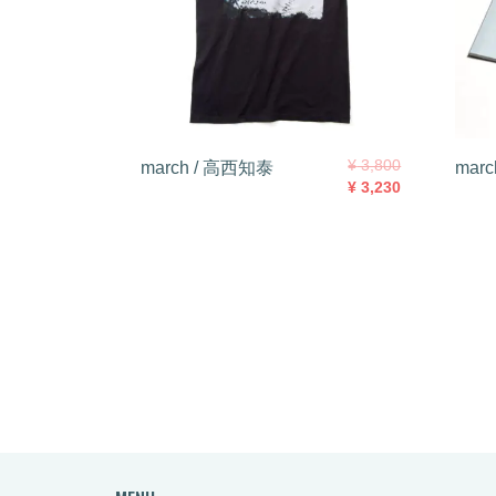
¥
3,800
march / 高西知泰
mar
元
現
¥
3,230
の
在
価
の
格
価
は
格
¥ 3,
は
8
¥ 3,
0
2
0
3
で
0
し
で
た。
す。