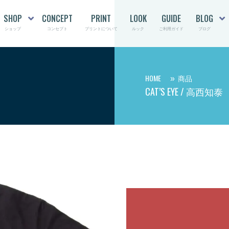
SHOP
CONCEPT
PRINT
LOOK
GUIDE
BLOG
ショップ
コンセプト
プリントについて
ルック
ご利用ガイド
ブログ
HOME
商品
CAT’S EYE / 高西知泰
Cat’s eye / 高西知
自転車の車輪越しに猫とカ