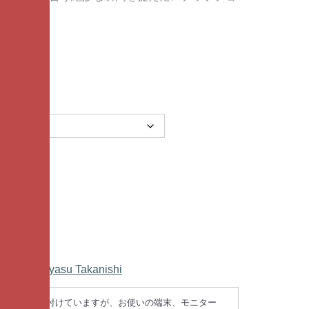
価
の
格
価
は
格
¥ 3,
は
8
¥ 3,
0
2
0
3
で
0
し
で
た。
す。
 / Tomoyasu Takanishi
正確な色に近付けていますが、お使いの端末、モニター